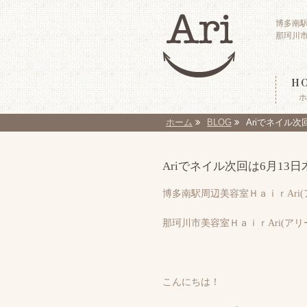
博多南
那珂川市
H
ホ
ホーム
BLOG
Ariでネイル次
Ariでネイル次回は6月13
博多南駅周辺美容室ＨａｉｒAri
那珂川市美容室ＨａｉｒAri(ア
こんにちは！