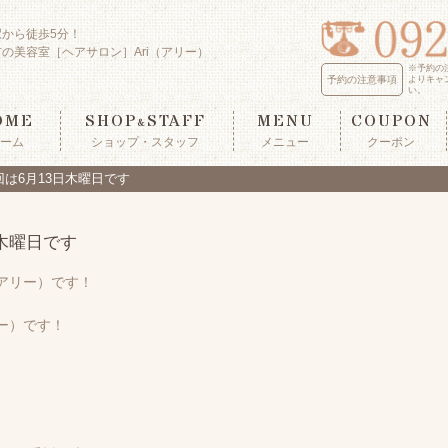
駅から徒歩5分！
の美容室［ヘアサロン］Ari（アリー）
※予約の
予約の注意事項
よりキャ
い。
OME
SHOP
STAFF
MENU
COUPON
&
ーム
ショップ・スタッフ
メニュー
クーポン
回は6月13日木曜日です
日木曜日です
(アリー）です！
リー）です！