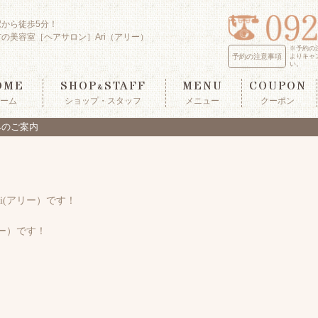
駅から徒歩5分！
の美容室［ヘアサロン］Ari（アリー）
※予約の
予約の注意事項
よりキャ
い。
OME
SHOP
STAFF
MENU
COUPON
&
ーム
ショップ・スタッフ
メニュー
クーポン
休みのご案内
i(アリー）です！
リー）です！