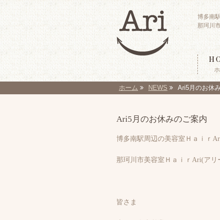
博多南
那珂川市
H
ホ
ホーム
NEWS
Ari5月のお
Ari5月のお休みのご案内
博多南駅周辺の美容室ＨａｉｒAr
那珂川市美容室ＨａｉｒAri(ア
皆さま