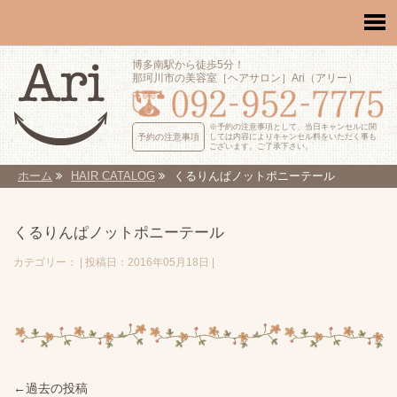
博多南駅から徒歩5分！
那珂川市の美容室［ヘアサロン］Ari（アリー）
※予約の注意事項として、当日キャンセルに関
予約の注意事項
しては内容によりキャンセル料をいただく事も
ございます。ご了承下さい。
ホーム
HAIR CATALOG
くるりんぱノットポニーテール
くるりんぱノットポニーテール
カテゴリー： | 投稿日：2016年05月18日 |
←過去の投稿